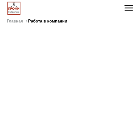
Главная
Работа в компании
СтройПроектСерв
— динамично развивающаяся компания, которая
заинтересована в поиске и привлечении в свои
ряды целеустремленных, инициативных,
энергичных людей, умеющих работать в команде,
готовых к совершенствованию профессиональных
знаний и опыта.
Наша философия —
БУДУЩЕЕ